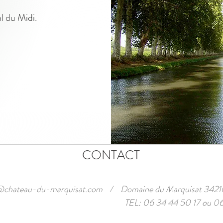
l du Midi.
CONTACT
n@chateau-du-marquisat.com
/
Domaine du Marquisat 3
TEL: 06 34 44 50 17 ou 06