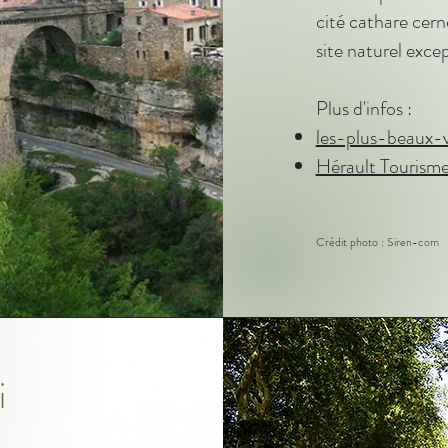
cité cathare cer
site naturel exce
Plus d'infos :
les-plus-beaux-v
Hérault Tourism
Crédit photo : Siren-com
i