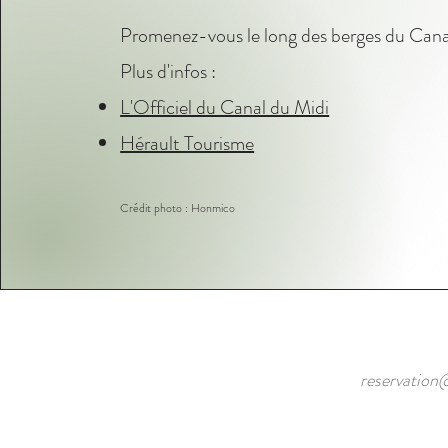
Promenez-vous le long des berges du Cana
Plus d'infos :
L'Officiel du Canal du Midi
Hérault Tourisme
Crédit photo : Honmico
reservatio