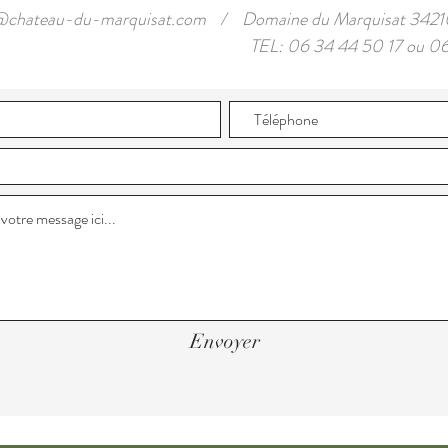
n@chateau-du-marquisat.com
/
Domaine du Marquisat 3
TEL: 06 34 44 50 17 ou 06
Envoyer